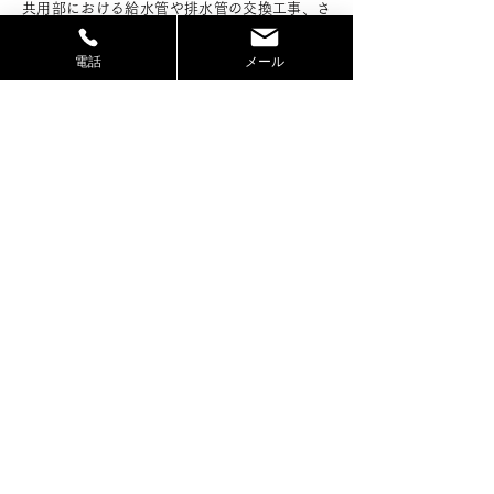
共用部における給水管や排水管の交換工事、さ
らには建物全体の給排水設備の更新工事を行っ
ています。
電話
メール
給排水設備工事は、建物の種類や規模に応じて
異なる技術と方法を用いる必要があります。こ
れにより、水漏れや詰まりなどのトラブルを未
然に防ぎ、快適で安全な生活環境を維持するこ
とが可能となります。